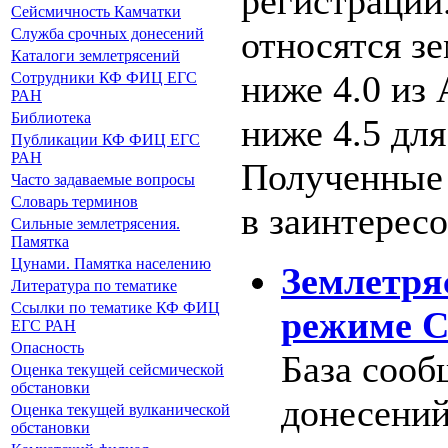
регистрации
Сейсмичность Камчатки
относятся з
Служба срочных донесений
Каталоги землетрясений
ниже 4.0 из 
Сотрудники КФ ФИЦ ЕГС
РАН
Библиотека
ниже 4.5 дл
Публикации КФ ФИЦ ЕГС
РАН
Полученные 
Часто задаваемые вопросы
Словарь терминов
в заинтерес
Сильные землетрясения.
Памятка
Цунами. Памятка населению
Землетря
Литература по тематике
Ссылки по тематике КФ ФИЦ
режиме 
ЕГС РАН
Опасность
База соо
Оценка текущей сейсмической
обстановки
донесений
Оценка текущей вулканической
обстановки