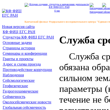
О нас
Наблюдения
Сейсми
Камчатский филиал Федерального исследовательского центра "Единая г
Новая версия сайта
КФ ФИЦ ЕГС РАН
Служба ср
Структура КФ ФИЦ ЕГС РАН
Основные задачи
Страницы истории
Служба сро
Семинары и конференции
Гранты и проекты
обязана обр
Адрес и схема проезда
Противодействие коррупции
сильном зем
Наблюдения
Сейсмологические
параметры (
Геофизические
Гидрогеохимические
течение не б
Сеймичность
Околосейсмические новости
Глобальная сейсмичность