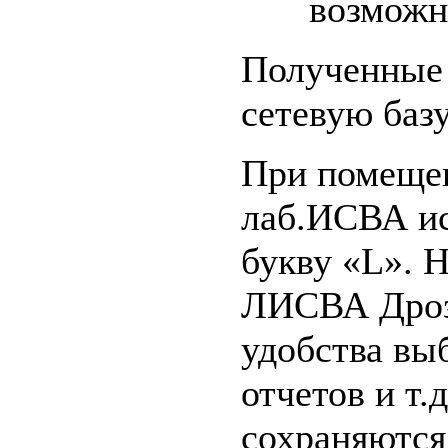
возможн
Полученные 
сетевую баз
При помещен
лаб.ИСВА ис
букву «L». 
ЛИСВА Дроз
удобства вы
отчетов и т
сохраняются