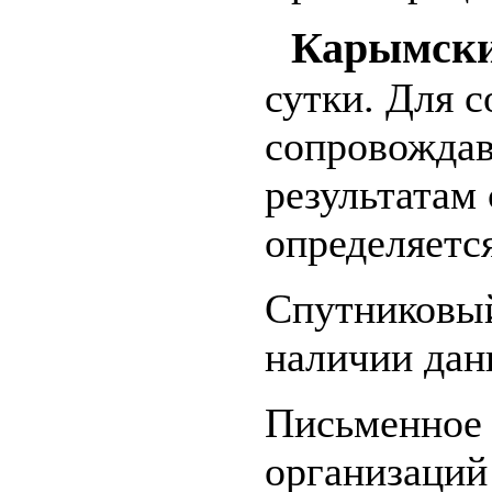
Карымск
сутки. Для 
сопровожда
результатам 
определяетс
Спутниковый
наличии дан
Письменное 
организаций