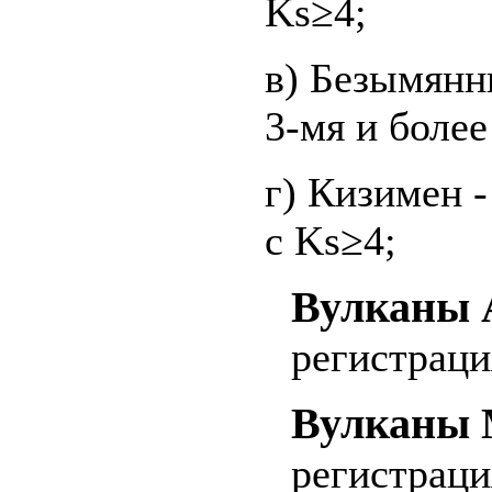
Ks≥4;
в) Безымянн
3-мя и более 
г) Кизимен -
с Ks≥4;
Вулканы 
регистрация
Вулканы 
регистрация