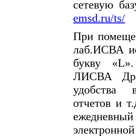
сетевую баз
emsd.ru/ts/
При помещен
лаб.ИСВА и
букву «L».
ЛИСВА Дро
удобства 
отчетов и т
ежедневны
электронн