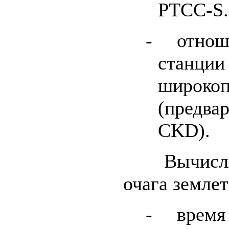
PTCC-S.
-
отнош
станции 
широкоп
(предвар
CKD).
Вычисляют
очага землет
-
время