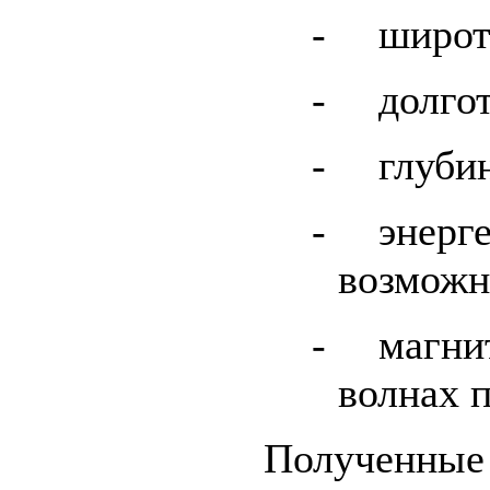
-
широт
-
долго
-
глуби
-
энерг
возможн
-
магни
волнах 
Полученны