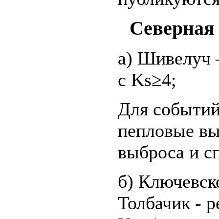
Северная
а) Шивелуч –
с Ks≥4;
Для событий
пепловые вы
выброса и сп
б) Ключевск
Толбачик - р