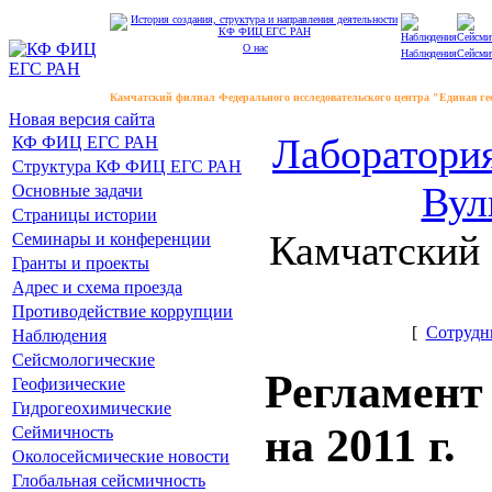
О нас
Наблюдения
Сейсми
Камчатский филиал Федерального исследовательского центра "Единая г
Новая версия сайта
Лаборатори
КФ ФИЦ ЕГС РАН
Структура КФ ФИЦ ЕГС РАН
Вул
Основные задачи
Страницы истории
Камчатский
Семинары и конференции
Гранты и проекты
Адрес и схема проезда
Противодействие коррупции
[
Сотрудн
Наблюдения
Сейсмологические
Регламент
Геофизические
Гидрогеохимические
на 2011 г.
Сеймичность
Околосейсмические новости
Глобальная сейсмичность