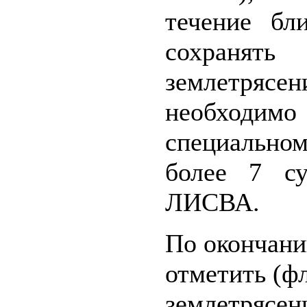
течение бл
сохраня
землетряс
необходим
специальном
более 7 су
ЛИСВА.
По окончани
отметить (ф
землетрясен