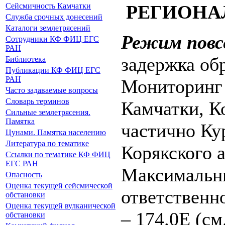
РЕГИОНА
Сейсмичность Камчатки
Служба срочных донесений
Каталоги землетрясений
Режим повс
Сотрудники КФ ФИЦ ЕГС
РАН
задержка обр
Библиотека
Публикации КФ ФИЦ ЕГС
РАН
Мониторинг 
Часто задаваемые вопросы
Словарь терминов
Камчатки, К
Сильные землетрясения.
Памятка
частично Ку
Цунами. Памятка населению
Литература по тематике
Корякского 
Ссылки по тематике КФ ФИЦ
ЕГС РАН
Максимальн
Опасность
Оценка текущей сейсмической
ответственно
обстановки
Оценка текущей вулканической
– 174.0Е (с
обстановки