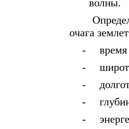
волны.
Определяю
очага землет
-
время
-
широт
-
долго
-
глуби
-
энерг