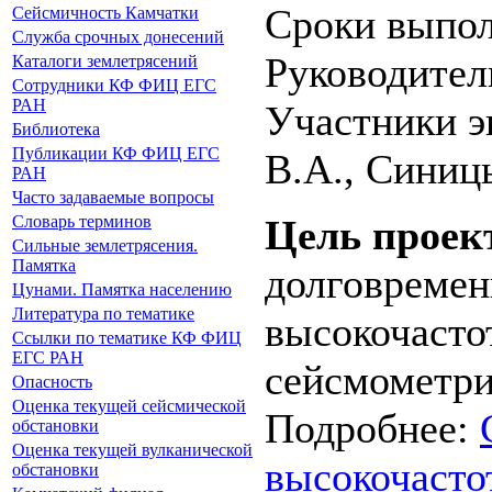
Сроки выпо
Сейсмичность Камчатки
Служба срочных донесений
Руководитель
Каталоги землетрясений
Сотрудники КФ ФИЦ ЕГС
РАН
Участники э
Библиотека
Публикации КФ ФИЦ ЕГС
В.А., Синиц
РАН
Часто задаваемые вопросы
Цель проек
Словарь терминов
Сильные землетрясения.
Памятка
долговремен
Цунами. Памятка населению
Литература по тематике
высокочаст
Ссылки по тематике КФ ФИЦ
ЕГС РАН
сейсмометри
Опасность
Оценка текущей сейсмической
Подробнее:
обстановки
Оценка текущей вулканической
высокочасто
обстановки