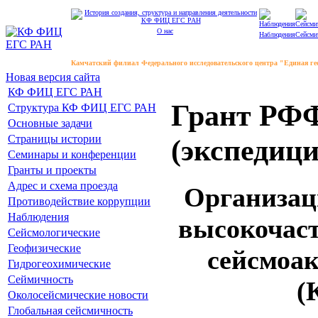
О нас
Наблюдения
Сейсми
Камчатский филиал Федерального исследовательского центра "Единая г
Новая версия сайта
КФ ФИЦ ЕГС РАН
Грант РФФ
Структура КФ ФИЦ ЕГС РАН
Основные задачи
Страницы истории
(экспедици
Семинары и конференции
Гранты и проекты
Адрес и схема проезда
Организац
Противодействие коррупции
Наблюдения
высокочаст
Сейсмологические
Геофизические
сейсмоак
Гидрогеохимические
Сеймичность
(
Околосейсмические новости
Глобальная сейсмичность